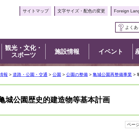
サイトマップ
文字サイズ・配色の変更
Foreign Lan
よくあ
観光・文化・
施設情報
イベント
スポーツ
情報
>
道路・公園・交通
>
公園
>
公園の整備
>
亀城公園再整備事業
>
亀城公園歴史的建造物等基本計画
ページI