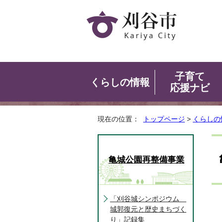
子育て
くらしの情報
応援ナビ
現在の位置：
トップページ
>
くらしの
亀城公園再整備事業
「刈谷城シンポジウム
城郭復元と歴史まちづく
り」記録集