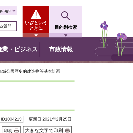
guage
いざという
る質問
目的別検索
ときに
産業・ビジネス
市政情報
 亀城公園歴史的建造物等基本計画
更新日 2021年2月25日
D1004219
大きな文字で印刷
印刷