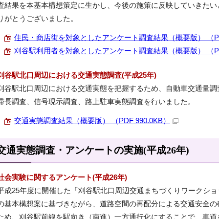
査結果を本基本構想策定に生かし、今後の施策に反映していきたい
りがとうございました。
住民・商店街を対象としたアンケート調査結果（概要版） （PDF 
刈谷駅利用者を対象としたアンケート調査結果（概要版） （PDF 
刈谷駅北口周辺における交通実態調査(平成25年)
刈谷駅北口周辺における交通実態を把握するため、自動車交通量調
滞長調査、信号現示調査、路上駐車実態調査を行いました。
交通実態調査結果（概要版） （PDF 990.0KB）
交通実態調査・アンケートの実施(平成26年)
社会実験に関するアンケート(平成26年)
平成25年度に開催した「刈谷駅北口周辺交通まちづくりワークショ
の基本構想案に基づきながら、道路空間の再配分による交通安全の
ため、刈谷駅前線を駅向き（南進）一方通行化にすることで、車道