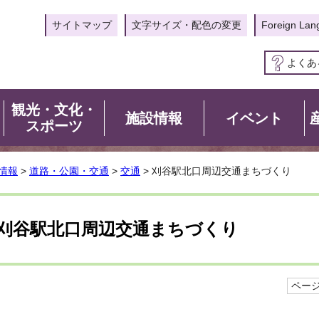
サイトマップ
文字サイズ・配色の変更
Foreign Lan
よくあ
観光・文化・
施設情報
イベント
スポーツ
情報
>
道路・公園・交通
>
交通
> 刈谷駅北口周辺交通まちづくり
刈谷駅北口周辺交通まちづくり
ページI