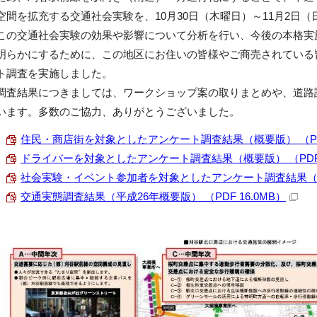
空間を拡充する交通社会実験を、10月30日（木曜日）～11月2日
この交通社会実験の効果や影響について分析を行い、今後の本格実
明らかにするために、この地区にお住いの皆様やご商売されている
ト調査を実施しました。
調査結果につきましては、ワークショップ案の取りまとめや、道路
います。多数のご協力、ありがとうございました。
住民・商店街を対象としたアンケート調査結果（概要版） （PDF 
ドライバーを対象としたアンケート調査結果（概要版） （PDF 3
社会実験・イベント参加者を対象としたアンケート調査結果（概要版
交通実態調査結果（平成26年概要版） （PDF 16.0MB）