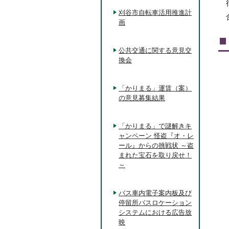
刈谷市自転車活用推進計
画
公共交通に関する意見交
換会
「かりまる」運賃（案）
の意見募集結果
「かりまる」で謎解きキ
ャンペーン 怪盗『オ・レ
ール』からの挑戦状 ～盗
まれた宝石を取り戻せ！
～
バス車内電子案内板及び
停留所バスロケーション
システムにおける広告放
映