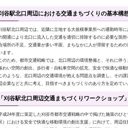
刈谷駅北口周辺における交通まちづくりの基本構
刈谷駅北口周辺では、近隣に立地する大規模事業所への通勤時等に
の開通により北口に流入した交通を適切に排除するのに必要な箇所
合場所の不足、交通量が多い半面、まちなかに人が滞留するための
います。
このため、都市交通戦略では、北口周辺の環境整備と、それに伴う
賑わい空間の創出、歩行者・自転車空間の拡充、安全で快適な移動
このような、北口周辺の交通環境が抱える問題点を調査し、その課
辺企業などと共に考え、目指すべきまちづくりのあり方を定めてい
「刈谷駅北口周辺交通まちづくりワークショップ
平成24年度に策定した刈谷市都市交通戦略の中で掲げた施策のひ
区）における安全で快適な移動環境の創出支援」に向けて、周辺住