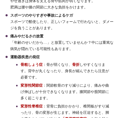
やせ過ぎは身体を支える骨や筋肉が弱くなります。
肥満は腰や膝の関節に大きな負担をかけます。
スポーツのやりすぎや事故によるケガ
スポーツで酷使したり、正しいフォームで行わないと、ダメー
ジを負うことがあります。
痛みやだるさの放置
「年齢のせいだから…」と放置していませんか？中には重篤な
病気が隠れている可能性もあります。
運動器疾患の発症
骨粗しょう症
：骨が弱くなり、
骨折
しやすくなりま
す。背中が丸くなったり、身長が縮んできたら注意が
必要です。
変形性関節症
：関節軟骨のすり減りにより、痛みや曲
げ伸ばしが十分できなくなります。膝関節や股関節に
多く起こります。
変形性脊椎症
：背骨に負担かかかり、椎間板がすり減
ったり、骨の変形が生じます。神経を圧迫すると、脚