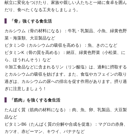
献立に変化をつけたり、家族や親しい人たちと一緒に食卓を囲ん
だり、食べたくなる工夫をしましょう。
「骨」強くする食生活
カルシウム（骨の材料になる）：牛乳・乳製品、小魚、緑黄色野
菜・海藻類、大豆製品など
ビタミンD（カルシウムの吸収を高める）：魚、きのこなど
ビタミンK（骨の質を高める）：納豆、緑黄色野菜（小松菜、に
ら、ほうれんそう）など
※加工食品などに含まれるリン（リン酸塩）は、過剰に摂取する
とカルシウムの吸収を妨げます。また、食塩やカフェインの取り
過ぎは、カルシウムの尿への排出を促す作用があります。摂り過
ぎに注意しましょう！
「筋肉」を強くする食生活
たんぱく質（筋肉の材料になる）：肉、魚、卵、乳製品、大豆製
品など
ビタミンB6（たんぱく質の分解や合成を促進）：マグロの赤身、
カツオ、赤ピーマン、キウイ、バナナなど