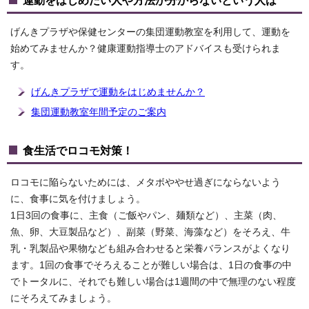
運動をはじめたい人や方法が分からないという人は
げんきプラザや保健センターの集団運動教室を利用して、運動を
始めてみませんか？健康運動指導士のアドバイスも受けられま
す。
げんきプラザで運動をはじめませんか？
集団運動教室年間予定のご案内
食生活でロコモ対策！
ロコモに陥らないためには、メタボややせ過ぎにならないよう
に、食事に気を付けましょう。
1日3回の食事に、主食（ご飯やパン、麺類など）、主菜（肉、
魚、卵、大豆製品など）、副菜（野菜、海藻など）をそろえ、牛
乳・乳製品や果物なども組み合わせると栄養バランスがよくなり
ます。1回の食事でそろえることが難しい場合は、1日の食事の中
でトータルに、それでも難しい場合は1週間の中で無理のない程度
にそろえてみましょう。