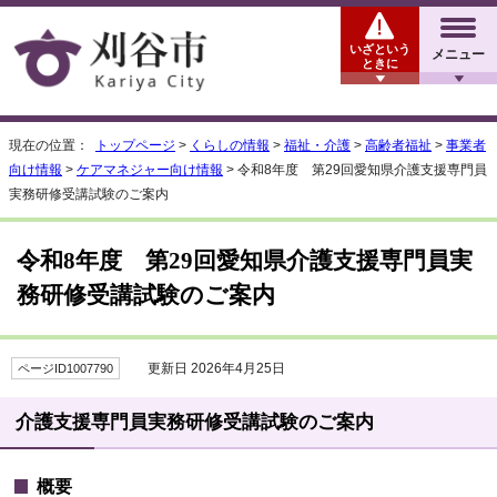
いざという
メニュー
ときに
現在の位置：
トップページ
>
くらしの情報
>
福祉・介護
>
高齢者福祉
>
事業者
向け情報
>
ケアマネジャー向け情報
> 令和8年度 第29回愛知県介護支援専門員
実務研修受講試験のご案内
令和8年度 第29回愛知県介護支援専門員実
務研修受講試験のご案内
更新日 2026年4月25日
ページID1007790
介護支援専門員実務研修受講試験のご案内
概要