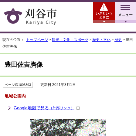
いざという
メニュー
ときに
現在の位置：
トップページ
>
観光・文化・スポーツ
>
歴史・文化
>
歴史
> 豊田
佐吉胸像
豊田佐吉胸像
更新日 2021年3月1日
ページID1006393
亀城公園内
Google地図で見る
（外部リンク）