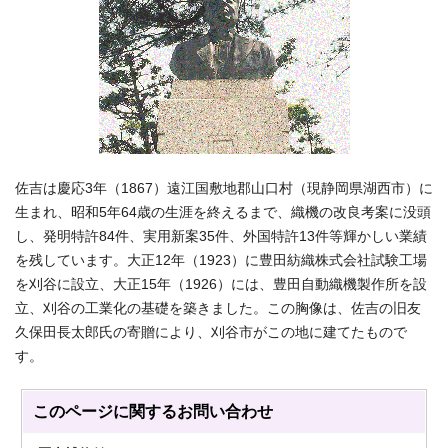
佐吉は慶応3年（1867）遠江国敷地郡山口村（現静岡県湖西市）に
生まれ、昭和5年64歳の生涯を終えるまで、織機の改良考案に没頭
し、発明特許84件、実用新案35件、外国特許13件等輝かしい業績
を残しています。大正12年（1923）に豊田紡織株式会社試験工場
を刈谷に設立、大正15年（1926）には、豊田自動織機製作所を設
立、刈谷の工業化の基礎を築きました。この胸像は、佐吉の旧友
久保田長太郎氏の寄贈により、刈谷市がこの地に建てたもので
す。
このページに関する
お問い合わせ