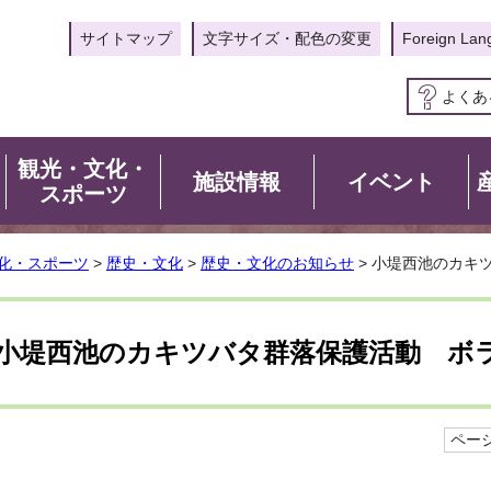
サイトマップ
文字サイズ・配色の変更
Foreign Lan
よくあ
観光・文化・
施設情報
イベント
スポーツ
化・スポーツ
>
歴史・文化
>
歴史・文化のお知らせ
> 小堤西池のカキ
小堤西池のカキツバタ群落保護活動 ボ
ページI