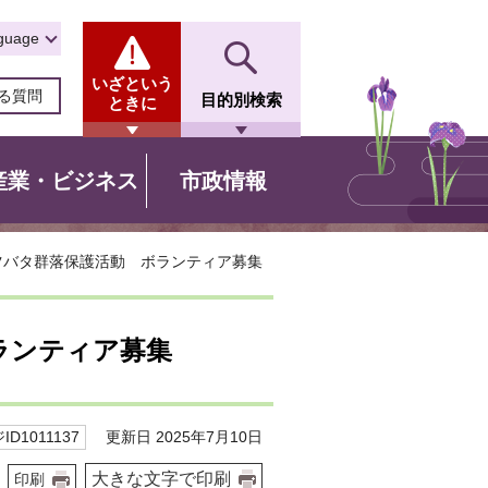
guage
いざという
る質問
目的別検索
ときに
産業・ビジネス
市政情報
ツバタ群落保護活動 ボランティア募集
ランティア募集
更新日 2025年7月10日
D1011137
大きな文字で印刷
印刷