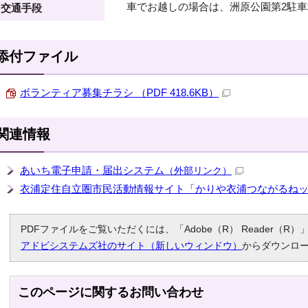
車でお越しの場合は、洲原公園第2駐
交通手段
添付ファイル
ボランティア募集チラシ （PDF 418.6KB）
関連情報
あいち電子申請・届出システム
（外部リンク）
衣浦定住自立圏市民活動情報サイト「かりや衣浦つながるね
PDFファイルをご覧いただくには、「Adobe（R） Reader（
アドビシステムズ社のサイト（新しいウィンドウ）
からダウンロ
このページに関する
お問い合わせ