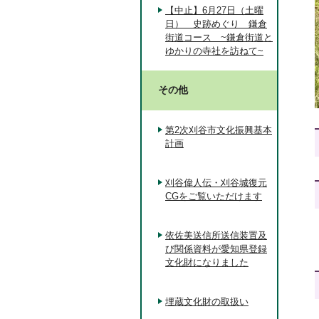
【中止】6月27日（土曜
日） 史跡めぐり 鎌倉
街道コース ~鎌倉街道と
ゆかりの寺社を訪ねて~
その他
第2次刈谷市文化振興基本
計画
刈谷偉人伝・刈谷城復元
CGをご覧いただけます
依佐美送信所送信装置及
び関係資料が愛知県登録
文化財になりました
埋蔵文化財の取扱い