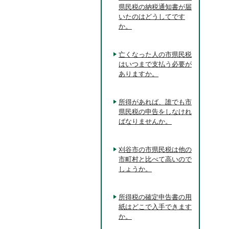
県民税の納税通知書が届
いたのはどうしてです
か。
亡くなった人の市県民税
はいつまで支払う必要が
ありますか。
所得があれば、誰でも市
県民税の申告をしなけれ
ばなりませんか。
刈谷市の市県民税は他の
市町村と比べて高いので
しょうか。
所得税の確定申告書の用
紙はどこで入手できます
か。