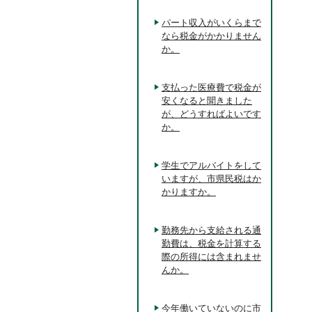
パート収入がいくらまで
なら税金がかかりません
か。
支払った医療費で税金が
安くなると聞きました
が、どうすればよいです
か。
学生でアルバイトをして
いますが、市県民税はか
かりますか。
勤務先から支給される通
勤費は、税金を計算する
際の所得には含まれませ
んか。
今年働いていないのに市