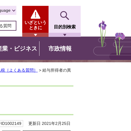
guage
いざという
る質問
目的別検索
ときに
産業・ビジネス
市政情報
民税［よくある質問］
> 給与所得者の異
更新日 2021年2月25日
D1002149