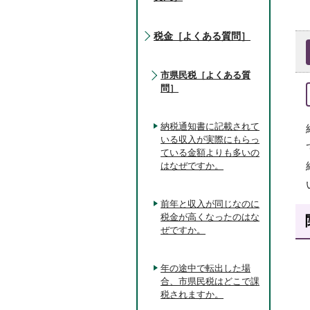
税金［よくある質問］
市県民税［よくある質
問］
納税通知書に記載されて
いる収入が実際にもらっ
ている金額よりも多いの
はなぜですか。
前年と収入が同じなのに
税金が高くなったのはな
ぜですか。
年の途中で転出した場
合、市県民税はどこで課
税されますか。