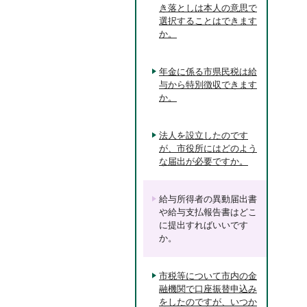
き落としは本人の意思で
選択することはできます
か。
年金に係る市県民税は給
与から特別徴収できます
か。
法人を設立したのです
が、市役所にはどのよう
な届出が必要ですか。
給与所得者の異動届出書
や給与支払報告書はどこ
に提出すればいいです
か。
市税等について市内の金
融機関で口座振替申込み
をしたのですが、いつか