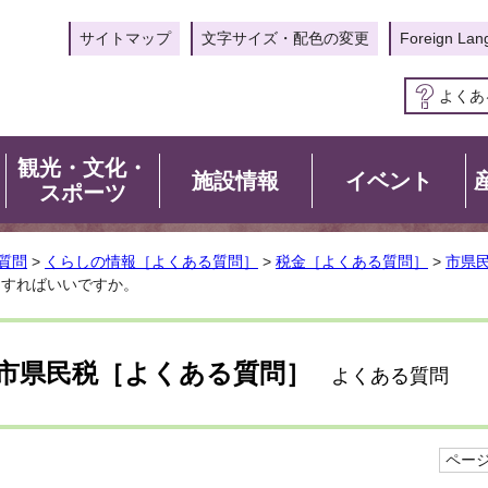
サイトマップ
文字サイズ・配色の変更
Foreign Lan
よくあ
観光・文化・
施設情報
イベント
スポーツ
質問
>
くらしの情報［よくある質問］
>
税金［よくある質問］
>
市県
出すればいいですか。
市県民税［よくある質問］
よくある質問
ページI