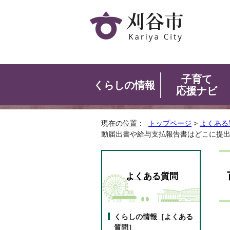
子育て
くらしの情報
応援ナビ
現在の位置：
トップページ
>
よくある
動届出書や給与支払報告書はどこに提
よくある質問
くらしの情報［よくある
質問］