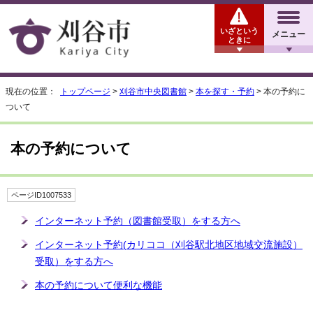
いざという
メニュー
ときに
現在の位置：
トップページ
>
刈谷市中央図書館
>
本を探す・予約
> 本の予約に
ついて
本の予約について
ページID1007533
インターネット予約（図書館受取）をする方へ
インターネット予約(カリココ（刈谷駅北地区地域交流施設）
受取）をする方へ
本の予約について便利な機能