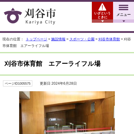
いざという
メニュー
ときに
現在の位置：
トップページ
>
施設情報
>
スポーツ・公園
>
刈谷市体育館
> 刈谷
市体育館 エアーライフル場
刈谷市体育館 エアーライフル場
更新日 2024年6月28日
ページID1005575