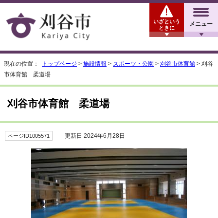
いざという
メニュー
ときに
現在の位置：
トップページ
>
施設情報
>
スポーツ・公園
>
刈谷市体育館
> 刈谷
市体育館 柔道場
刈谷市体育館 柔道場
更新日 2024年6月28日
ページID1005571