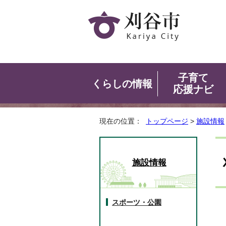
子育て
くらしの情報
応援ナビ
現在の位置：
トップページ
>
施設情報
施設情報
スポーツ・公園