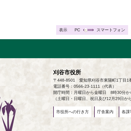
表示
PC
スマートフォン
刈谷市役所
〒448-8501 愛知県刈谷市東陽町1丁目1
電話番号：0566-23-1111（代表）
開庁時間：月曜日から金曜日 8時30分から
（土曜日・日曜日、祝日及び12月29日か
市役所への行き方
庁舎案内
各課