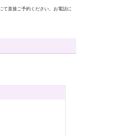
にて直接ご予約ください。お電話に