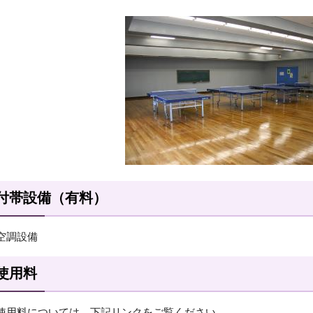
付帯設備（有料）
空調設備
使用料
使用料については、下記リンクをご覧ください。