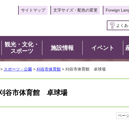
サイトマップ
文字サイズ・配色の変更
Foreign Lan
よくあ
観光・文化・
施設情報
イベント
スポーツ
>
スポーツ・公園
>
刈谷市体育館
> 刈谷市体育館 卓球場
刈谷市体育館 卓球場
ページI