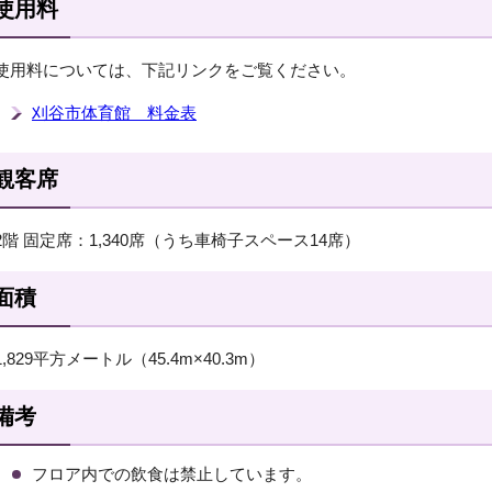
使用料
使用料については、下記リンクをご覧ください。
刈谷市体育館 料金表
観客席
2階 固定席：1,340席（うち車椅子スペース14席）
面積
1,829平方メートル（45.4m×40.3m）
備考
フロア内での飲食は禁止しています。