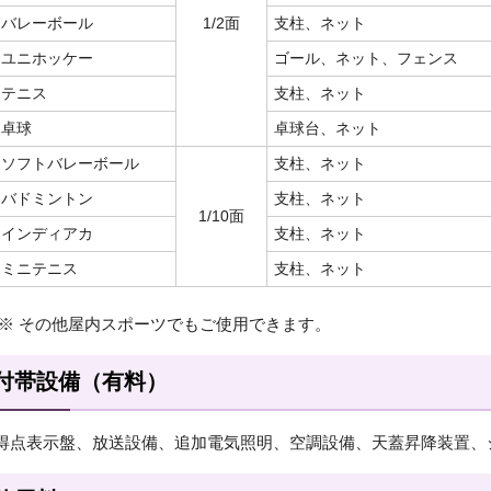
バレーボール
1/2面
支柱、ネット
ユニホッケー
ゴール、ネット、フェンス
テニス
支柱、ネット
卓球
卓球台、ネット
ソフトバレーボール
支柱、ネット
バドミントン
支柱、ネット
1/10面
インディアカ
支柱、ネット
ミニテニス
支柱、ネット
※ その他屋内スポーツでもご使用できます。
付帯設備（有料）
得点表示盤、放送設備、追加電気照明、空調設備、天蓋昇降装置、