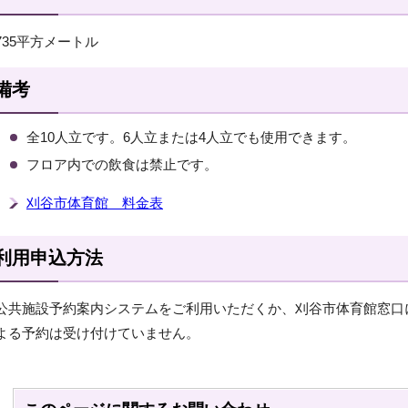
735平方メートル
備考
全10人立です。6人立または4人立でも使用できます。
フロア内での飲食は禁止です。
刈谷市体育館 料金表
利用申込方法
公共施設予約案内システムをご利用いただくか、刈谷市体育館窓口
よる予約は受け付けていません。