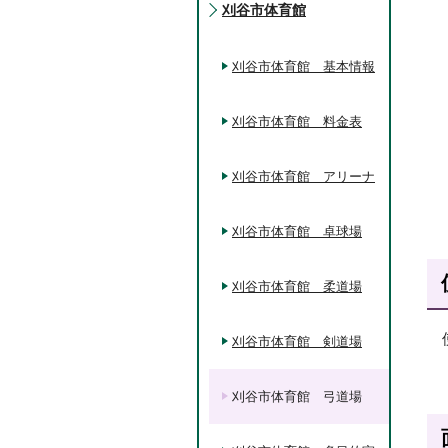
刈谷市体育館
刈谷市体育館 基本情報
刈谷市体育館 料金表
刈谷市体育館 アリーナ
刈谷市体育館 卓球場
刈谷市体育館 柔道場
刈谷市体育館 剣道場
刈谷市体育館 弓道場