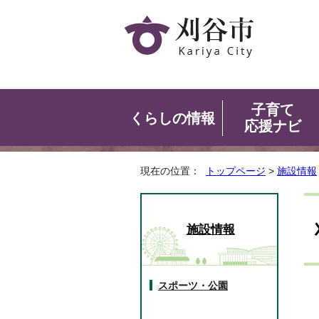
子育て
くらしの情報
応援ナビ
現在の位置：
トップページ
>
施設情報
施設情報
スポーツ・公園