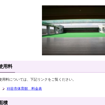
使用料
使用料については、下記リンクをご覧ください。
刈谷市体育館 料金表
面積