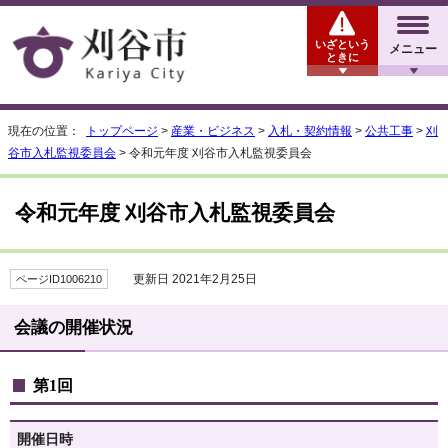
いざという
メニュー
ときに
現在の位置：
トップページ
>
産業・ビジネス
>
入札・契約情報
>
公共工事
>
刈
谷市入札監視委員会
> 令和元年度 刈谷市入札監視委員会
令和元年度 刈谷市入札監視委員会
更新日 2021年2月25日
ページID1006210
会議の開催状況
第1回
開催日時