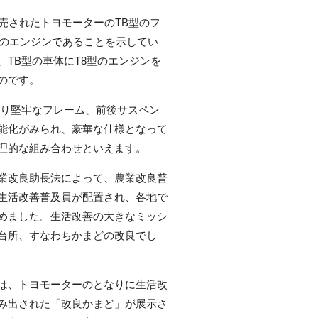
発売されたトヨモーターのTB型のフ
型のエンジンであることを示してい
、TB型の車体にT8型のエンジンを
のです。
より堅牢なフレーム、前後サスペン
能化がみられ、豪華な仕様となって
理的な組み合わせといえます。
業改良助長法によって、農業改良普
生活改善普及員が配置され、各地で
めました。生活改善の大きなミッシ
台所、すなわちかまどの改良でし
は、トヨモーターのとなりに生活改
み出された「改良かまど」が展示さ