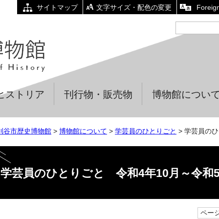
サイトマップ
文字サイズ・配色の変更
Foreig
ヒストリア
刊行物・販売物
博物館につい
刈谷市歴史博物館
>
博物館について
>
学芸員のひとりごと
> 学芸員のひ
学芸員のひとりごと 令和4年10月～令和5
ページI