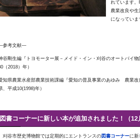
れています。
農業改良や生
になっていま
―参考文献―
神谷剛生編『トヨモーター展－メイド・イン・刈谷のオートバイ物
30（2018）年）
愛知県農業水産部農業技術課編『愛知の普及事業のあゆみ 農業改
県、平成10(1998)年）
図書コーナーに新しい本が追加されました！（12
刈谷市歴史博物館では定期的にエントランスの
図書コーナー
に新