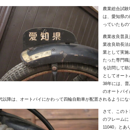
農業総合試験
は、愛知県の
っていたもの
農業改良普及
業改良助長法
業として実施
たった専門職
を訪問して助
としてオート
38年には、
のオートバイ
代以降は、オートバイにかわって四輪自動車が配置されるようにな
さて、このト
のフレームに「
11040」と