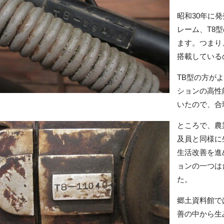
昭和30年に
レーム、T8
ます。つまり
搭載している
TB型の方が
ションの高性
いたので、合
ところで、農
及員と同様に
生活改善を進
ョンの一つは
た。
郷土資料館で
善の中から生