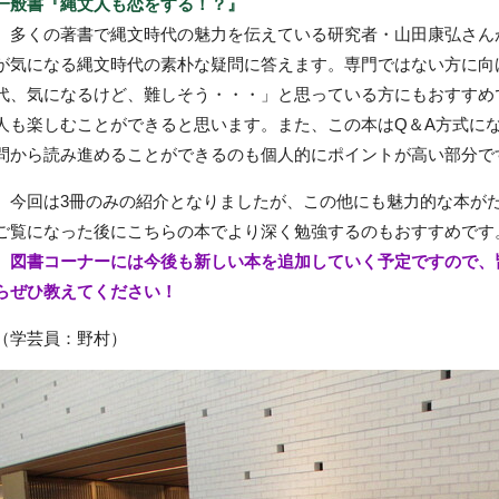
一般書『縄文人も恋をする！？』
多くの著書で縄文時代の魅力を伝えている研究者・山田康弘さん
が気になる縄文時代の素朴な疑問に答えます。専門ではない方に向
代、気になるけど、難しそう・・・」と思っている方にもおすすめ
人も楽しむことができると思います。また、この本はQ＆A方式に
問から読み進めることができるのも個人的にポイントが高い部分で
今回は3冊のみの紹介となりましたが、この他にも魅力的な本が
ご覧になった後にこちらの本でより深く勉強するのもおすすめです
図書コーナーには今後も新しい本を追加していく予定ですので、
らぜひ教えてください！
（学芸員：野村）