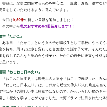
書籍は、歴史に関係するものを中心に、一般書、漫画、絵本など
読書をしていただけるように選んでいます。
今回は
約30冊
の新しい書籍を追加しました！
その中から
私のおすすめを3冊紹介します！！
絵本『たかこ』
ある日、「たかこ」という女の子が転校生として学校にやってく
扇を持ち、周りとは少し変わった言葉遣いで話す子です。そんなた
事を通してみんなと認め合う様子や、たかこの自分に正直な性格は
と思います。
漫画『ねこねこ日本史11』
「ねこねこ日本史」は歴史上の人物を「ねこ」で表現した、みん
『ねこねこ日本史11』は、古代から近世の偉人12人に焦点を当
文字ばかりの難しい本は得意ではないので、かわいらしい猫のキャ
楽しく歴史を学ぶことができました。大河ドラマで注目された北条