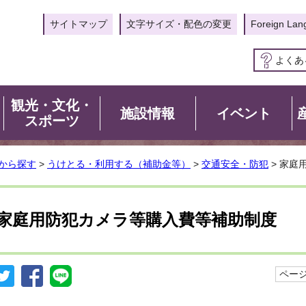
サイトマップ
文字サイズ・配色の変更
Foreign Lan
よくあ
観光・文化・
施設情報
イベント
スポーツ
から探す
>
うけとる・利用する（補助金等）
>
交通安全・防犯
> 家庭
家庭用防犯カメラ等購入費等補助制度
ページI