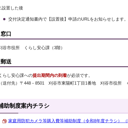
2.設置した後
交付決定通知書内で【設置後】申請のURLをお知らせします
窓口
刈谷市役所 くらし安心課（3階）
郵送
くらし安心課への
提出期間内の到着
が必須です。
（送付先）〒448－8501 刈谷市東陽町1丁目1番地 刈谷市役所
補助制度案内チラシ
家庭用防犯カメラ等購入費等補助制度（令和8年度チラシ） （PDF