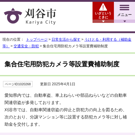
いざという
メニュー
ときに
現在の位置：
トップページ
>
日常生活から探す
>
うけとる・利用する（補助金
等）
>
交通安全・防犯
> 集合住宅用防犯カメラ等設置費補助制度
集合住宅用防犯カメラ等設置費補助制度
更新日 2025年4月1日
ページID1020268
愛知県内では、自動車盗、車上ねらいや部品ねらいなどの自動車
関連窃盗が多発しております。
刈谷市では、自動車関連窃盗の抑止と防犯力の向上を図るため、
次のとおり、分譲マンション等に設置する防犯カメラ等に対し補
助金を交付します。