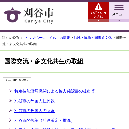
いざという
メニュー
ときに
現在の位置：
トップページ
>
くらしの情報
>
地域・協働・国際多文化
> 国際交
流・多文化共生の取組
国際交流・多文化共生の取組
ページID1004058
特定技能所属機関による協力確認書の提出等
刈谷市の外国人住民数
刈谷市の外国人の状況
刈谷市の施策（計画策定・推進）