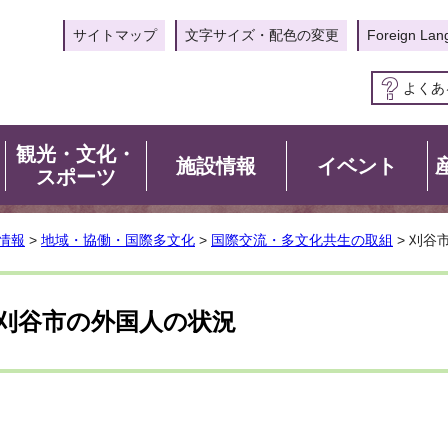
サイトマップ
文字サイズ・配色の変更
Foreign Lan
よくあ
観光・文化・
施設情報
イベント
スポーツ
情報
>
地域・協働・国際多文化
>
国際交流・多文化共生の取組
> 刈谷
刈谷市の外国人の状況