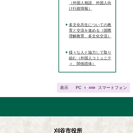
（外国人相談、外国人向
け行政情報）
多文化共生についての教
育と交流を進める（国際
理解教育、多文化交流）
様々な人と協力して取り
組む（外国人コミュニテ
ィ、関係団体）
表示
PC
スマートフォン
刈谷市役所