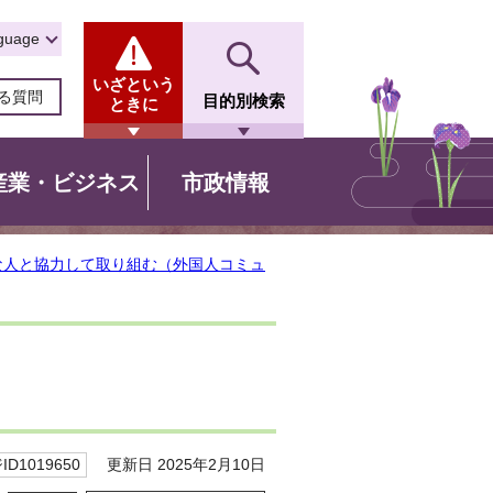
guage
いざという
る質問
目的別検索
ときに
産業・ビジネス
市政情報
な人と協力して取り組む（外国人コミュ
更新日 2025年2月10日
D1019650