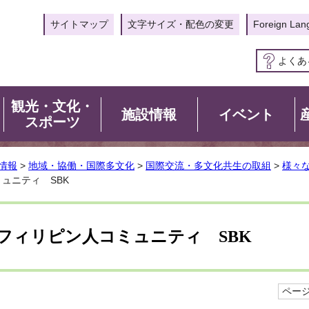
サイトマップ
文字サイズ・配色の変更
Foreign Lan
よくあ
観光・文化・
施設情報
イベント
スポーツ
情報
>
地域・協働・国際多文化
>
国際交流・多文化共生の取組
>
様々
ュニティ SBK
フィリピン人コミュニティ SBK
ページI