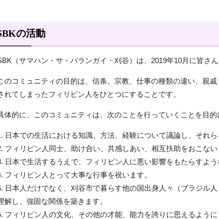
SBKの活動
SBK（サマハン・サ・バランガイ・刈谷）は、2019年10月に皆
このコミュニティの目的は、信条、宗教、仕事の種類の違い、親戚
されてしまったフィリピン人をひとつにすることです。
具体的に、このコミュニティは、次のことを行っていくことを目的
1. 日本での生活における知識、方法、経験について議論し、それ
2. フィリピン人同士、助け合い、共感しあい、相互扶助をおこない
3. 日本で生活するうえで、フィリピン人に悪い影響をもたらすよ
4. フィリピン人とって大事な行事を祝います。
5. 日本人だけでなく、刈谷市で暮らす他の国出身人々（ブラジル
理解し、強固な関係を築きます。
6. フィリピン人の文化、その他の才能、能力を誇りに思えるよう