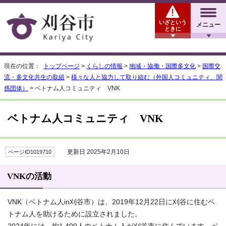
いざという
メニュー
ときに
現在の位置：
トップページ
>
くらしの情報
>
地域・協働・国際多文化
>
国際交
流・多文化共生の取組
>
様々な人と協力して取り組む（外国人コミュニティ、関
係団体）
> ベトナム人コミュニティ VNK
ベトナム人コミュニティ VNK
更新日 2025年2月10日
ページID1019710
VNKの活動
VNK（ベトナム人in刈谷市）は、2019年12月22日に刈谷に住むベ
トナム人を助けるために設立されました。