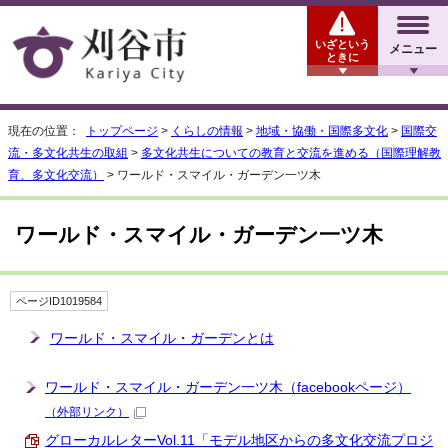
いざという
メニュー
ときに
現在の位置：
トップページ
>
くらしの情報
>
地域・協働・国際多文化
>
国際交
流・多文化共生の取組
>
多文化共生についての教育と交流を進める（国際理解教
育、多文化交流）
> ワールド・スマイル・ガーデン一ツ木
ワールド・スマイル・ガーデン一ツ木
ページID1019584
ワールド・スマイル・ガーデンとは
ワールド・スマイル・ガーデン一ツ木（facebookページ）
（外部リンク）
グローカルレターVol.11「モデル地区からの多文化交流プロジ