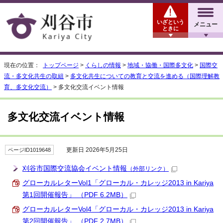
いざという
メニュー
ときに
現在の位置：
トップページ
>
くらしの情報
>
地域・協働・国際多文化
>
国際交
流・多文化共生の取組
>
多文化共生についての教育と交流を進める（国際理解教
育、多文化交流）
> 多文化交流イベント情報
多文化交流イベント情報
更新日 2026年5月25日
ページID1019648
刈谷市国際交流協会イベント情報
（外部リンク）
グローカルレターVol1「グローカル・カレッジ2013 in Kariya
第1回開催報告」 （PDF 6.2MB）
グローカルレターVol4「グローカル・カレッジ2013 in Kariya
第2回開催報告」 （PDF 2.7MB）