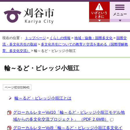
いざという
メニュー
ときに
現在の位置：
トップページ
>
くらしの情報
>
地域・協働・国際多文化
>
国際交
流・多文化共生の取組
>
多文化共生についての教育と交流を進める（国際理解教
育、多文化交流）
> 輪～るど・ビレッジ小垣江
輪～るど・ビレッジ小垣江
ページID1019641
輪～るど・ビレッジ小垣江とは
グローカルレターVol10「輪～るど・ビレッジ小垣江モデル地
域からの多文化交流プロジェクト」 （PDF 2.6MB）
グローカルレターVol9「輪～るど・ビレッジ小垣江多文化イ