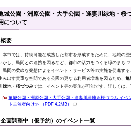
亀城公園・洲原公園・大手公園・逢妻川緑地・桜
用について
概要
本市では、持続可能な成熟した都市を形成するために、地域の歴
いかし、民間との連携を図るなど、都市の活力をつくる緑のまちづ
民間の柔軟な発想によるイベント・サービス等の実施を促進する
生み出す貴重な空間である公園の更なる利用者増進を図るため、
亀
川緑地・桜づつみ
では、イベント等の実施が可能です。詳しくは、
亀城公園・洲原公園・大手公園・逢妻川緑地＆桜づつみ イベ
ト主催者向け≫ （PDF 4.2MB）
企画調整中（仮予約）のイベント一覧