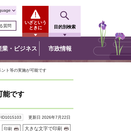
guage
いざという
る質問
目的別検索
ときに
産業・ビジネス
市政情報
ベント等の実施が可能です
可能です
更新日 2026年7月22日
D1015103
大きな文字で印刷
印刷