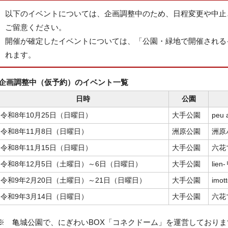
以下のイベントについては、企画調整中のため、日程変更や中止
ご留意ください。
開催が確定したイベントについては、「公園・緑地で開催される
れます。
企画調整中（仮予約）のイベント一覧
日時
公園
令和8年10月25日（日曜日）
大手公園
peu 
令和8年11月8日（日曜日）
洲原公園
洲原
令和8年11月15日（日曜日）
大手公園
六花
令和8年12月5日（土曜日）～6日（日曜日）
大手公園
lie
令和9年2月20日（土曜日）～21日（日曜日）
大手公園
imott
令和9年3月14日（日曜日）
大手公園
六花
※ 亀城公園で、にぎわいBOX「コネクドーム」を運営しており