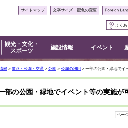
サイトマップ
文字サイズ・配色の変更
Foreign Lan
よくあ
観光・文化・
施設情報
イベント
スポーツ
情報
>
道路・公園・交通
>
公園
>
公園の利用
> 一部の公園・緑地でイ
一部の公園・緑地でイベント等の実施が
ページI