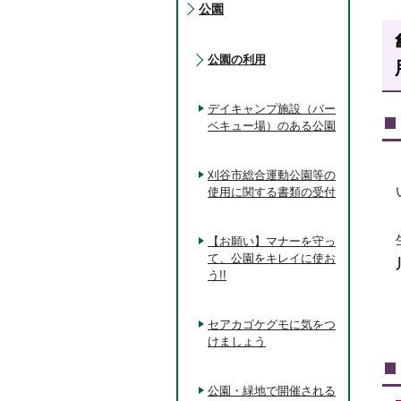
公園
公園の利用
デイキャンプ施設（バー
ベキュー場）のある公園
刈谷市総合運動公園等の
使用に関する書類の受付
【お願い】マナーを守っ
て、公園をキレイに使お
う!!
セアカゴケグモに気をつ
けましょう
公園・緑地で開催される