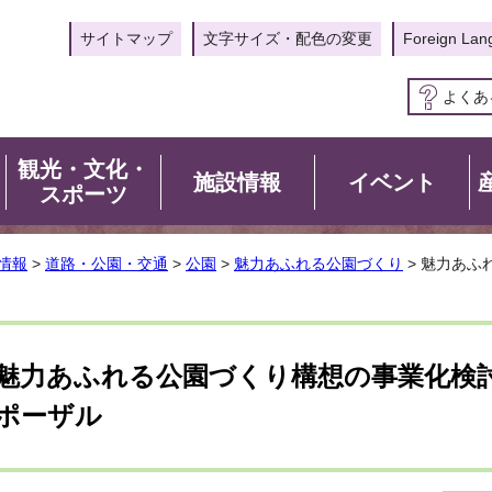
サイトマップ
文字サイズ・配色の変更
Foreign Lan
よくあ
観光・文化・
施設情報
イベント
スポーツ
情報
>
道路・公園・交通
>
公園
>
魅力あふれる公園づくり
> 魅力あふ
魅力あふれる公園づくり構想の事業化検
ポーザル