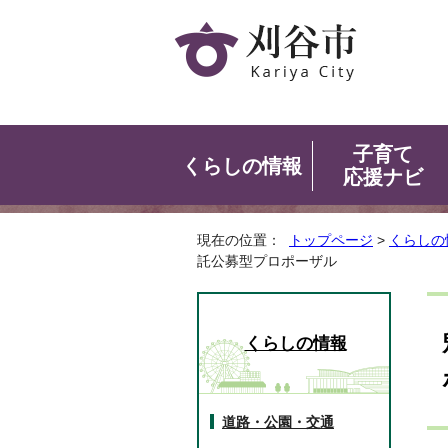
子育て
くらしの情報
応援ナビ
現在の位置：
トップページ
>
くらしの
託公募型プロポーザル
くらしの情報
道路・公園・交通