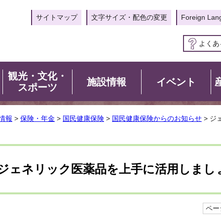
サイトマップ
文字サイズ・配色の変更
Foreign Lan
よくあ
観光・文化・
施設情報
イベント
スポーツ
情報
>
保険・年金
>
国民健康保険
>
国民健康保険からのお知らせ
> 
ジェネリック医薬品を上手に活用しまし
ページ