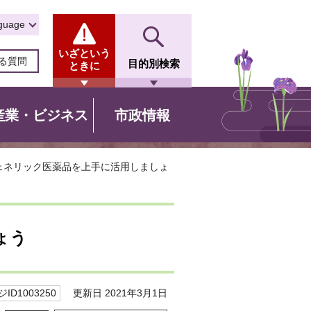
guage
いざという
る質問
目的別検索
ときに
産業・ビジネス
市政情報
ジェネリック医薬品を上手に活用しましょ
ょう
更新日 2021年3月1日
ID1003250