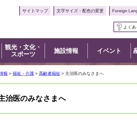
サイトマップ
文字サイズ・配色の変更
Foreign Lan
よくあ
観光・文化・
施設情報
イベント
スポーツ
情報
>
福祉・介護
>
高齢者福祉
> 主治医のみなさまへ
主治医のみなさまへ