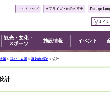
サイトマップ
文字サイズ・配色の変更
Foreign Lan
よくあ
観光・文化・
施設情報
イベント
スポーツ
情報
>
福祉・介護
>
高齢者福祉
> 統計
統計