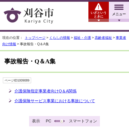
いざという
メニュー
ときに
現在の位置：
トップページ
>
くらしの情報
>
福祉・介護
>
高齢者福祉
>
事業者
向け情報
> 事故報告・Q＆A集
事故報告・Q＆A集
ページID1009089
介護保険指定事業者向けQ＆A関係
介護保険サービス事業における事故について
表示
PC
スマートフォン