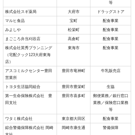
等
株式会社スギ薬局
大府市
ドラッグストア
マルヒ食品
宝町
配食事業
みよしや
松栄町
配食事業
まごころ弁当刈谷店
高倉町
配食事業
株式会社英秀プランニング
東海市
配食事業
（宅配クック123大府東海
店）
アスコミルクセンター豊田
豊田市竜神町
牛乳販売店
営業所
トヨタ生活協同組合
豊田市豊栄町
生協
第一生命保険株式会社 豊
豊田市喜多町
郵便業務／銀行窓口
田支社
業務／保険窓口業務
等
ワタミ株式会社
東京都大田区
配食事業
綜合警備保障株式会社 岡崎
岡崎市康生通
警備保障
支社