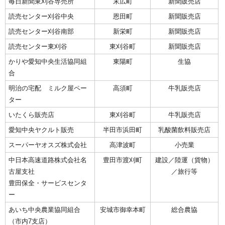
毎日新聞東刈谷専売所
末広町
新聞販売店
読売センター刈谷中央
恩田町
新聞販売店
読売センター刈谷南部
新栄町
新聞販売店
読売センター東刈谷
東刈谷町
新聞販売店
かりや愛知中央生活協同組
東陽町
生協
合
明治の宅配 ミルク屋ペー
高須町
牛乳販売店
ター
いたくら販売店
東刈谷町
牛乳販売店
愛知中央ヤクルト販売
半田市浜田町
乳酸菌飲料販売店
スーパーヤオスズ株式会社
高津波町
小売業
中日本高速道路株式会社名
豊田市渡刈町
建設／陸運（貨物）
古屋支社
／旅行等
豊田保全・サービスセンタ
ー
あいち中央農業協同組合
安城市御幸本町
総合農協
（市内7支店）