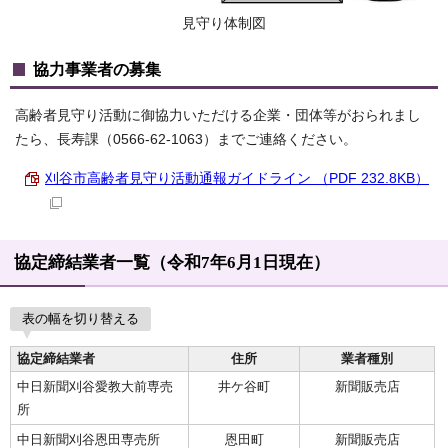
見守り体制図
協力事業者の募集
高齢者見守り活動に御協力いただける企業・団体等がおられまし
たら、長寿課（0566-62-1063）までご連絡ください。
刈谷市高齢者見守り活動通報ガイドライン （PDF 232.8KB）
協定締結業者一覧（令和7年6月1日現在）
表の幅を切り替える
協定締結業者
住所
業者種別
中日新聞刈谷愛教大前専売
井ケ谷町
新聞販売店
所
中日新聞刈谷恩田専売所
恩田町
新聞販売店