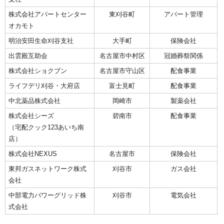
株式会社アパートセンター
東刈谷町
アパート管理
オカモト
明治安田生命刈谷支社
大手町
保険会社
出雲殿互助会
名古屋市中村区
冠婚葬祭関係
株式会社ショクブン
名古屋市守山区
配食事業
ライフデリ刈谷・大府店
富士見町
配食事業
中北薬品株式会社
岡崎市
製薬会社
株式会社シーズ
碧南市
配食事業
（宅配クック123あいち南
店）
株式会社NEXUS
名古屋市
保険会社
東邦ガスネットワーク株式
刈谷市
ガス会社
会社
中部電力パワーグリッド株
刈谷市
電気会社
式会社