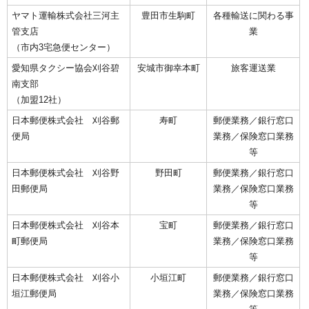
ヤマト運輸株式会社三河主
豊田市生駒町
各種輸送に関わる事
管支店
業
（市内3宅急便センター）
愛知県タクシー協会刈谷碧
安城市御幸本町
旅客運送業
南支部
（加盟12社）
日本郵便株式会社 刈谷郵
寿町
郵便業務／銀行窓口
便局
業務／保険窓口業務
等
日本郵便株式会社 刈谷野
野田町
郵便業務／銀行窓口
田郵便局
業務／保険窓口業務
等
日本郵便株式会社 刈谷本
宝町
郵便業務／銀行窓口
町郵便局
業務／保険窓口業務
等
日本郵便株式会社 刈谷小
小垣江町
郵便業務／銀行窓口
垣江郵便局
業務／保険窓口業務