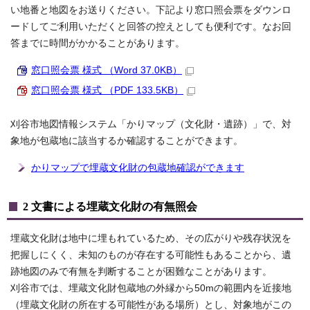
い地番と地図をお送りください。下記より窓口照会票をダウンロ
ードしてご利用いただくと回答の控えとしても便利です。なお回
答までに時間がかかることがあります。
窓口照会票 様式 （Word 37.0KB）
窓口照会票 様式 （PDF 133.5KB）
刈谷市地図情報システム「かりマップ（文化財・遺跡）」で、対
象地が包蔵地に該当するか確認することができます。
かりマップで埋蔵文化財の包蔵地確認ができます
2 文書による埋蔵文化財の有無照会
埋蔵文化財は地中に埋もれているため、その広がりや残存状況を
把握しにくく、未知のものが存在する可能性もあることから、遺
跡地図のみで有無を判断することが困難なことがあります。
刈谷市では、埋蔵文化財包蔵地の外縁から50mの範囲内を近接地
（埋蔵文化財の所在する可能性がある場所）とし、対象地がこの