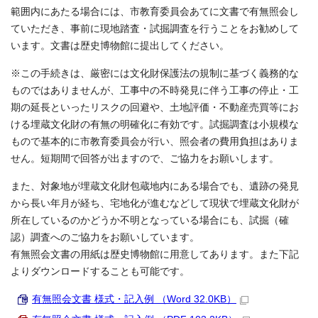
範囲内にあたる場合には、市教育委員会あてに文書で有無照会し
ていただき、事前に現地踏査・試掘調査を行うことをお勧めして
います。文書は歴史博物館に提出してください。
※この手続きは、厳密には文化財保護法の規制に基づく義務的な
ものではありませんが、工事中の不時発見に伴う工事の停止・工
期の延長といったリスクの回避や、土地評価・不動産売買等にお
ける埋蔵文化財の有無の明確化に有効です。試掘調査は小規模な
もので基本的に市教育委員会が行い、照会者の費用負担はありま
せん。短期間で回答が出ますので、ご協力をお願いします。
また、対象地が埋蔵文化財包蔵地内にある場合でも、遺跡の発見
から長い年月が経ち、宅地化が進むなどして現状で埋蔵文化財が
所在しているのかどうか不明となっている場合にも、試掘（確
認）調査へのご協力をお願いしています。
有無照会文書の用紙は歴史博物館に用意してあります。また下記
よりダウンロードすることも可能です。
有無照会文書 様式・記入例 （Word 32.0KB）