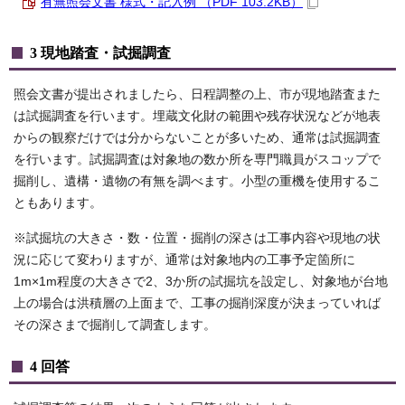
有無照会文書 様式・記入例 （PDF 103.2KB）
3 現地踏査・試掘調査
照会文書が提出されましたら、日程調整の上、市が現地踏査また
は試掘調査を行います。埋蔵文化財の範囲や残存状況などが地表
からの観察だけでは分からないことが多いため、通常は試掘調査
を行います。試掘調査は対象地の数か所を専門職員がスコップで
掘削し、遺構・遺物の有無を調べます。小型の重機を使用するこ
ともあります。
※試掘坑の大きさ・数・位置・掘削の深さは工事内容や現地の状
況に応じて変わりますが、通常は対象地内の工事予定箇所に
1m×1m程度の大きさで2、3か所の試掘坑を設定し、対象地が台地
上の場合は洪積層の上面まで、工事の掘削深度が決まっていれば
その深さまで掘削して調査します。
4 回答