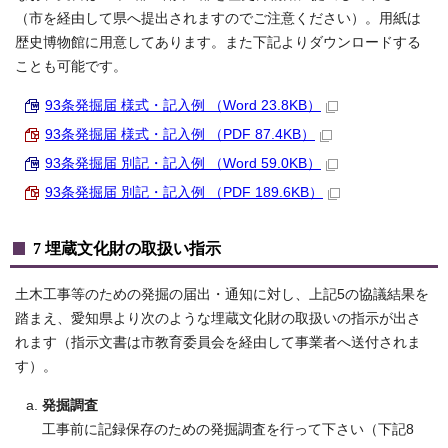
（市を経由して県へ提出されますのでご注意ください）。用紙は
歴史博物館に用意してあります。また下記よりダウンロードする
ことも可能です。
93条発掘届 様式・記入例 （Word 23.8KB）
93条発掘届 様式・記入例 （PDF 87.4KB）
93条発掘届 別記・記入例 （Word 59.0KB）
93条発掘届 別記・記入例 （PDF 189.6KB）
7 埋蔵文化財の取扱い指示
土木工事等のための発掘の届出・通知に対し、上記5の協議結果を
踏まえ、愛知県より次のような埋蔵文化財の取扱いの指示が出さ
れます（指示文書は市教育委員会を経由して事業者へ送付されま
す）。
発掘調査
工事前に記録保存のための発掘調査を行って下さい（下記8