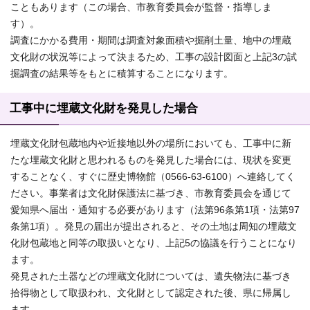
こともあります（この場合、市教育委員会が監督・指導しま
す）。
調査にかかる費用・期間は調査対象面積や掘削土量、地中の埋蔵
文化財の状況等によって決まるため、工事の設計図面と上記3の試
掘調査の結果等をもとに積算することになります。
工事中に埋蔵文化財を発見した場合
埋蔵文化財包蔵地内や近接地以外の場所においても、工事中に新
たな埋蔵文化財と思われるものを発見した場合には、現状を変更
することなく、すぐに歴史博物館（0566-63-6100）へ連絡してく
ださい。事業者は文化財保護法に基づき、市教育委員会を通じて
愛知県へ届出・通知する必要があります（法第96条第1項・法第97
条第1項）。発見の届出が提出されると、その土地は周知の埋蔵文
化財包蔵地と同等の取扱いとなり、上記5の協議を行うことになり
ます。
発見された土器などの埋蔵文化財については、遺失物法に基づき
拾得物として取扱われ、文化財として認定された後、県に帰属し
ます。