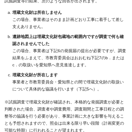
試掘調査等の結果、次のような回答が出されます。
埋蔵文化財は所在しません
この場合、事業者はそのまま計画どおり工事に着手して差し
支えありません。
遺跡地図上は埋蔵文化財包蔵地の範囲内ですが調査で何も確
認されませんでした
この場合、事業者は下記6の発掘届の提出が必要ですが、調査
結果をふまえて、市教育委員会はおおむね下記7のb．または
c．の取扱いを愛知県へ意見進達します。
埋蔵文化財が所在します
事業者と市教育委員会・愛知県との間で埋蔵文化財の取扱い
について具体的な協議を行います（下記5へ）。
※試掘調査で埋蔵文化財が確認され、本格的な発掘調査が必要と
判断された場合、調査者や調査費用、調査期間と工事日程との調
整等の協議を行う必要があり、事業計画に大きな影響を与えるこ
とも予想されますので、照会は出来る限り早い段階（計画変更の
可能な時期）に行われることが望まれます。