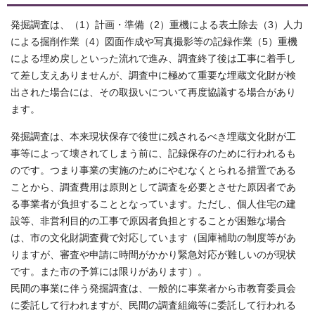
発掘調査は、（1）計画・準備（2）重機による表土除去（3）人力
による掘削作業（4）図面作成や写真撮影等の記録作業（5）重機
による埋め戻しといった流れで進み、調査終了後は工事に着手し
て差し支えありませんが、調査中に極めて重要な埋蔵文化財が検
出された場合には、その取扱いについて再度協議する場合があり
ます。
発掘調査は、本来現状保存で後世に残されるべき埋蔵文化財が工
事等によって壊されてしまう前に、記録保存のために行われるも
のです。つまり事業の実施のためにやむなくとられる措置である
ことから、調査費用は原則として調査を必要とさせた原因者であ
る事業者が負担することとなっています。ただし、個人住宅の建
設等、非営利目的の工事で原因者負担とすることが困難な場合
は、市の文化財調査費で対応しています（国庫補助の制度等があ
りますが、審査や申請に時間がかかり緊急対応が難しいのが現状
です。また市の予算には限りがあります）。
民間の事業に伴う発掘調査は、一般的に事業者から市教育委員会
に委託して行われますが、民間の調査組織等に委託して行われる