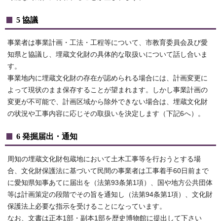
5 協議
事業者は事業計画・工法・工程等について、市教育委員会及び愛
知県と協議し、埋蔵文化財の具体的な取扱いについて話し合いま
す。
事業地内に埋蔵文化財の存在が認められる場合には、計画変更に
よって現状のまま保存することが望まれます。しかし事業計画の
変更が不可能で、計画区域から除外できない場合は、埋蔵文化財
の状況や工事内容に応じその取扱いを決定します（下記6へ）。
6 発掘届出・通知
周知の埋蔵文化財包蔵地において土木工事等を行おうとする場
合、文化財保護法に基づいて民間の事業者は工事着手60日前まで
に愛知県知事あてに届出を（法第93条第1項）、国や地方公共団体
等は計画策定の段階でその旨を通知し（法第94条第1項）、文化財
保護法上必要な指示を受けることになっています。
なお、文書は正本1部・副本1部を歴史博物館に提出して下さい