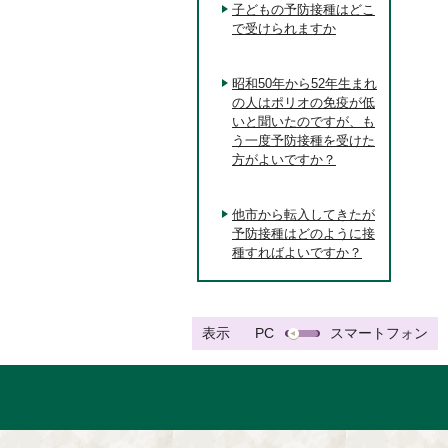
子どもの予防接種はどこ
で受けられますか
昭和50年から52年生まれ
の人はポリオの免疫が低
いと聞いたのですが、も
う一度予防接種を受けた
方がよいですか？
他市から転入してきたが
予防接種はどのように接
種すればよいですか？
表示
PC
スマートフォン