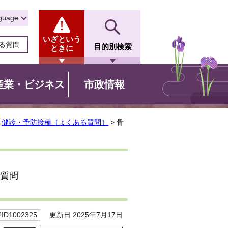
guage
いざという
る質問
目的別検索
ときに
産業・ビジネス
市政情報
>
健診・予防接種［よくある質問］
> 骨
質問
更新日 2025年7月17日
D1002325