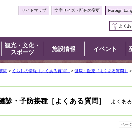
サイトマップ
文字サイズ・配色の変更
Foreign Lan
よくあ
観光・文化・
施設情報
イベント
スポーツ
質問
>
くらしの情報［よくある質問］
>
健康・医療［よくある質問］
。
健診・予防接種［よくある質問］
よくある
ページI