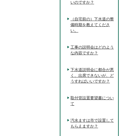
いのですか？
（自宅前の）下水道の整
備時期を教えてくださ
い。
工事の説明会はどのよう
な内容ですか？
下水道説明会に都合が悪
く、出席できないが、ど
うすればいいですか？
取付管設置要望書につい
て
汚水ますは市で設置して
もらえますか？