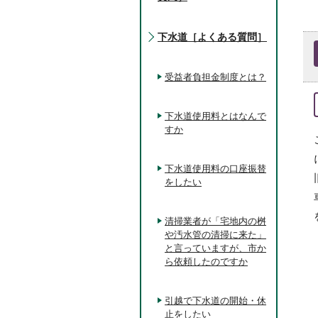
下水道［よくある質問］
受益者負担金制度とは？
下水道使用料とはなんで
すか
下水道使用料の口座振替
をしたい
清掃業者が「宅地内の桝
や汚水管の清掃に来た」
と言っていますが、市か
ら依頼したのですか
引越で下水道の開始・休
止をしたい