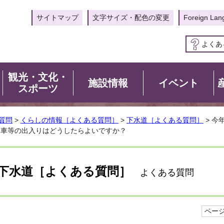
サイトマップ
文字サイズ・配色の変更
Foreign Lan
よくあ
観光・文化・
施設情報
イベント
スポーツ
質問
>
くらしの情報［よくある質問］
>
下水道［よくある質問］
> 今
、車等の出入りはどうしたらよいですか？
下水道［よくある質問］
よくある質問
ページI