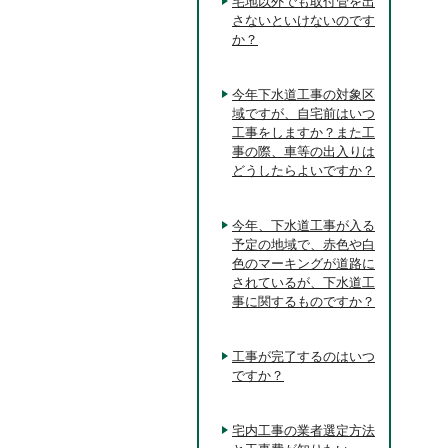
宅地以外でも取付管を出
さないといけないのです
か？
今年下水道工事の対象区
域ですが、自宅前はいつ
工事をしますか？また工
事の際、車等の出入りは
どうしたらよいですか？
今年、下水道工事が入る
予定の地域で、赤色や白
色のマーキングが道路に
されているが、下水道工
事に関するものですか？
工事が完了するのはいつ
ですか？
宅内工事の業者選定方法