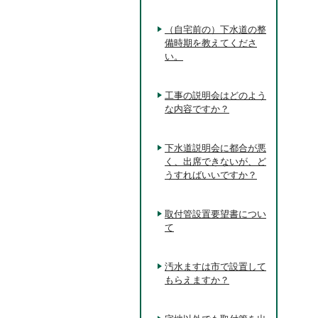
（自宅前の）下水道の整
備時期を教えてくださ
い。
工事の説明会はどのよう
な内容ですか？
下水道説明会に都合が悪
く、出席できないが、ど
うすればいいですか？
取付管設置要望書につい
て
汚水ますは市で設置して
もらえますか？