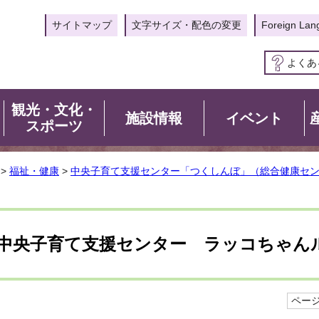
サイトマップ
文字サイズ・配色の変更
Foreign Lan
よくあ
観光・文化・
施設情報
イベント
スポーツ
>
福祉・健康
>
中央子育て支援センター「つくしんぼ」（総合健康セン
中央子育て支援センター ラッコちゃん
ページI