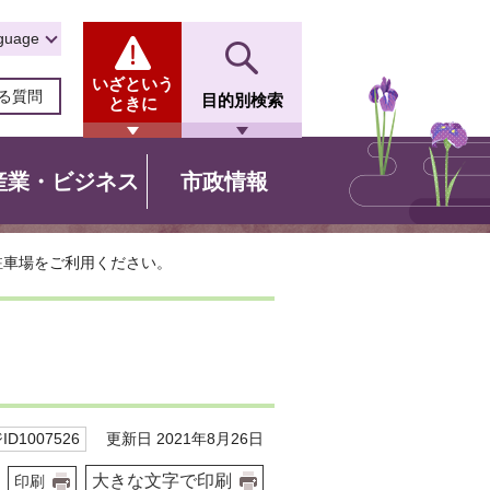
guage
いざという
る質問
目的別検索
ときに
産業・ビジネス
市政情報
駐車場をご利用ください。
更新日 2021年8月26日
D1007526
大きな文字で印刷
印刷