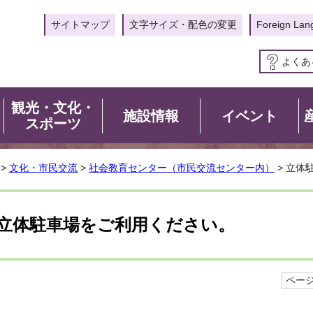
サイトマップ
文字サイズ・配色の変更
Foreign Lan
よくあ
観光・文化・
施設情報
イベント
スポーツ
>
文化・市民交流
>
社会教育センター（市民交流センター内）
> 立体
立体駐車場をご利用ください。
ページI