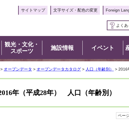
サイトマップ
文字サイズ・配色の変更
Foreign Lan
よくあ
観光・文化・
施設情報
イベント
スポーツ
>
オープンデータ
>
オープンデータカタログ
>
人口（年齢別）
> 20
2016年（平成28年） 人口（年齢別）
ページI