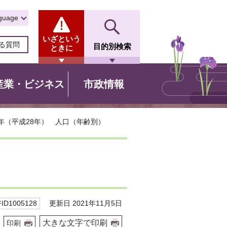
guage
いざという
る質問
目的別検索
ときに
産業・ビジネス
市政情報
16年（平成28年） 人口（年齢別）
更新日 2021年11月5日
D1005128
大きな文字で印刷
印刷