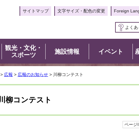
サイトマップ
文字サイズ・配色の変更
Foreign Lan
よくあ
観光・文化・
施設情報
イベント
スポーツ
>
広報
>
広報のお知らせ
> 川柳コンテスト
川柳コンテスト
ページID