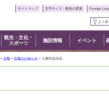
サイトマップ
文字サイズ・配色の変更
Foreign Lan
よくあ
観光・文化・
施設情報
イベント
スポーツ
>
広報
>
広報のお知らせ
> 入賞作品10点