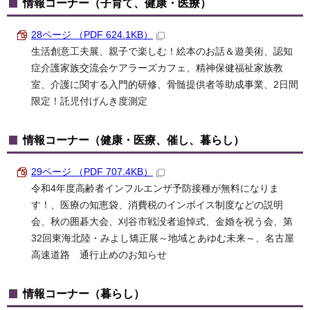
情報コーナー（子育て、健康・医療）
28ページ （PDF 624.1KB）
生活創意工夫展、親子で楽しむ！絵本のお話＆遊美術、認知
症介護家族交流会ケアラーズカフェ、精神保健福祉家族教
室、介護に関する入門的研修、骨髄提供者等助成事業、2日間
限定！託児付げんき度測定
情報コーナー（健康・医療、催し、暮らし）
29ページ （PDF 707.4KB）
令和4年度高齢者インフルエンザ予防接種が無料になりま
す！、医療の知恵袋、消費税のインボイス制度などの説明
会、秋の囲碁大会、刈谷市戦没者追悼式、金婚を祝う会、第
32回東海北陸・みよし矯正展～地域とあゆむ未来～、名古屋
高速道路 通行止めのお知らせ
情報コーナー（暮らし）