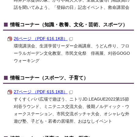
時井戸水提供の家、かりや商人大学、里親支援専門相談員の
話を聞いてみよう、「登録の日」記念イベント、救命講習会
情報コーナー（知識・教養、文化・芸術、スポーツ）
26ページ （PDF 616.1KB）
環境講演会、生涯学習リーダー企画講座、うどん作り、フロ
ーラルガーデン文化教室、市民文化祭 俳画展、刈谷GOGO
ウォーキング
情報コーナー（スポーツ、子育て）
27ページ （PDF 615.1KB）
すくすくパパ広場で遊ぼう、ニトリJD.LEAGUE2022第15節
刈谷ラウンド、ミニテニス交流大会、後期ノルディック・ウ
ォークステーション、市民交流ボッチャ大会、オシャレな外
遊び塾、子ども・若者の居場所、おはなしイベント