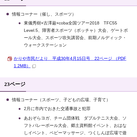
情報コーナー（催し、スポーツ）
東儀秀樹×古澤巌×coba全国ツアー2018 TFC55
Level.5、障害者スポーツ（ボッチャ）大会、ゲートボ
ール大会、スポーツ吹矢講習会、前期ノルディック・
ウォークステーション
かりや市民だより 平成30年4月15日号 22ページ （PDF
1.2MB）
23ページ
情報コーナー（スポーツ、子どもの広場、子育て）
2月に市内でおきた交通事故と犯罪
あおぞらヨガ、チーム団体戦 ダブルテニス大会、ソ
フトバレーボール大会、郷土資料館イベント、おはな
しイベント、ベビーマッサージ、つくしんぼ広場で遊