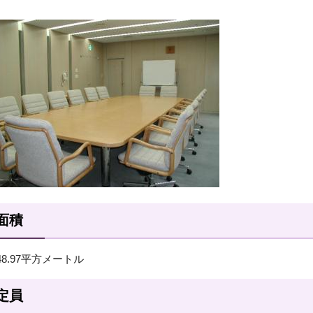
面積
48.97平方メートル
定員