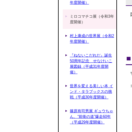
年度開催）
ミロコマチコ展（令和3年
度開催）
村上康成の世界展（令和2
年度開催）
『ねないこだれだ』誕生
50周年記念 せなけいこ
展図録（平成31年度開
催）
世界を変える美しい本 イ
ンド・タラブックスの挑
戦（平成30年度開催）
篠原有司男展 ギュウちゃ
ん、“前衛の道”爆走60年
（平成29年度開催）