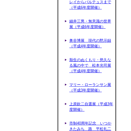
レイからバルテュスまで
（平成6年度開催）
細井三男・無意識の世界
展（平成6年度開催）
奥谷博展 現代の黙示録
（平成4年度開催）
胎生のぬくもり・悠久な
る風の中で 松本光司展
（平成4年度開催）
マリー・ローランサン展
（平成3年度開催）
上原欽二自選展（平成3年
度開催）
市制40周年記念 いつか
きたみち 路 平松礼二