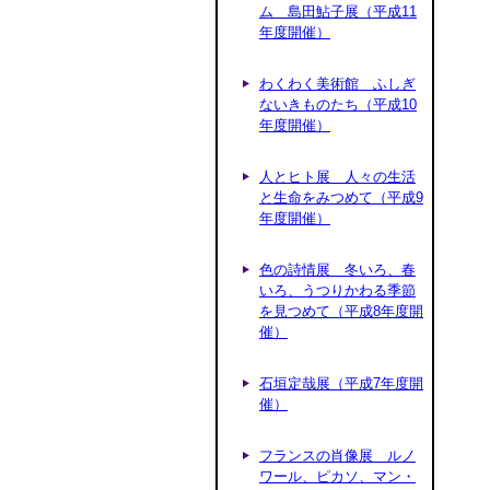
ム 島田鮎子展（平成11
年度開催）
わくわく美術館 ふしぎ
ないきものたち（平成10
年度開催）
人とヒト展 人々の生活
と生命をみつめて（平成9
年度開催）
色の詩情展 冬いろ、春
いろ、うつりかわる季節
を見つめて（平成8年度開
催）
石垣定哉展（平成7年度開
催）
フランスの肖像展 ルノ
ワール、ピカソ、マン・