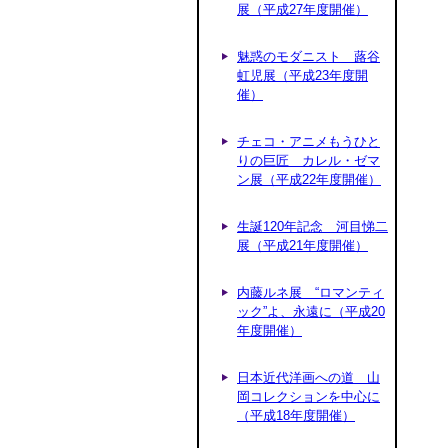
展（平成27年度開催）
魅惑のモダニスト 蕗谷
虹児展（平成23年度開
催）
チェコ・アニメもうひと
りの巨匠 カレル・ゼマ
ン展（平成22年度開催）
生誕120年記念 河目悌二
展（平成21年度開催）
内藤ルネ展 “ロマンティ
ック”よ、永遠に（平成20
年度開催）
日本近代洋画への道 山
岡コレクションを中心に
（平成18年度開催）