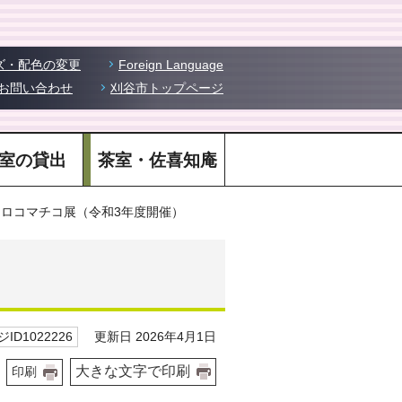
ズ・配色の変更
Foreign Language
お問い合わせ
刈谷市トップページ
室の貸出
茶室・佐喜知庵
ミロコマチコ展（令和3年度開催）
更新日 2026年4月1日
ID1022226
大きな文字で印刷
印刷