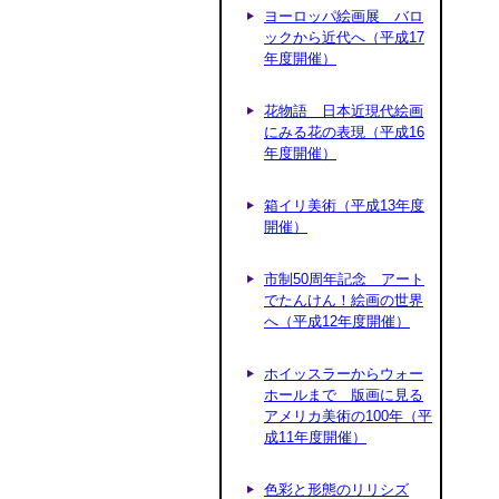
ヨーロッパ絵画展 バロ
ックから近代へ（平成17
年度開催）
花物語 日本近現代絵画
にみる花の表現（平成16
年度開催）
箱イリ美術（平成13年度
開催）
市制50周年記念 アート
でたんけん！絵画の世界
へ（平成12年度開催）
ホイッスラーからウォー
ホールまで 版画に見る
アメリカ美術の100年（平
成11年度開催）
色彩と形態のリリシズ