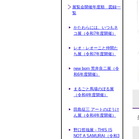
展覧会開催年度順 図録一
覧
かたわらには、いつもネ
コ展（令和7年度開催）
レオ・レオーニと仲間た
ち展（令和7年度開催）
new born 荒井良二展（令
和6年度開催）
まるごと馬場のぼる展
（令和4年度開催）
田島征三 アートのぼうけ
ん展（令和4年度開催）
野口哲哉展－THIS IS
NOT A SAMURAI（令和3