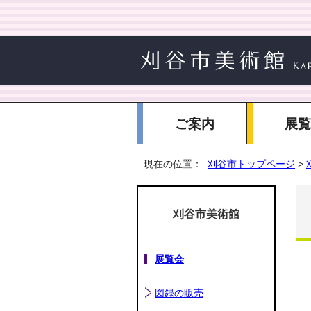
ご案内
展
現在の位置：
刈谷市トップページ
>
刈谷市美術館
展覧会
図録の販売