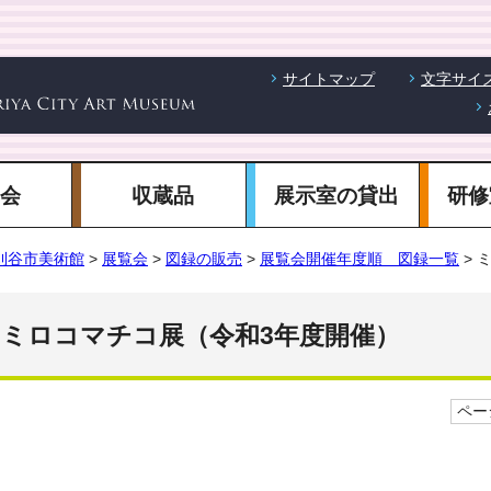
サイトマップ
文字サイ
覧会
収蔵品
展示室の貸出
研修
刈谷市美術館
>
展覧会
>
図録の販売
>
展覧会開催年度順 図録一覧
> 
ミロコマチコ展（令和3年度開催）
ページ