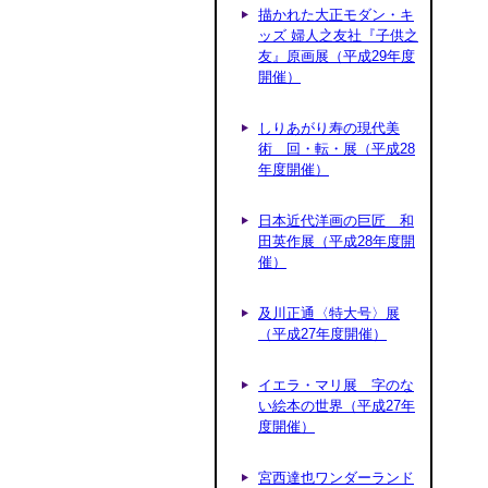
描かれた大正モダン・キ
ッズ 婦人之友社『子供之
友』原画展（平成29年度
開催）
しりあがり寿の現代美
術 回・転・展（平成28
年度開催）
日本近代洋画の巨匠 和
田英作展（平成28年度開
催）
及川正通〈特大号〉展
（平成27年度開催）
イエラ・マリ展 字のな
い絵本の世界（平成27年
度開催）
宮西達也ワンダーランド