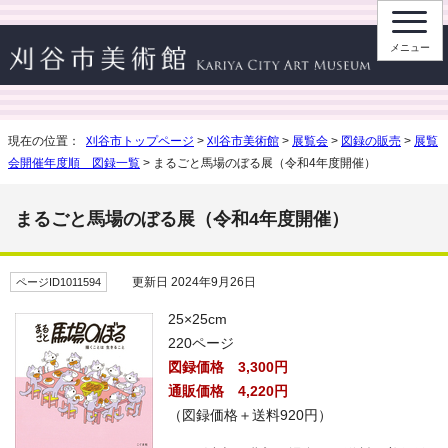
メニュー
現在の位置：
刈谷市トップページ
>
刈谷市美術館
>
展覧会
>
図録の販売
>
展覧
会開催年度順 図録一覧
> まるごと馬場のぼる展（令和4年度開催）
まるごと馬場のぼる展（令和4年度開催）
更新日 2024年9月26日
ページID1011594
25×25cm
220ページ
図録価格 3,300円
通販価格 4,220円
（図録価格＋送料920円）