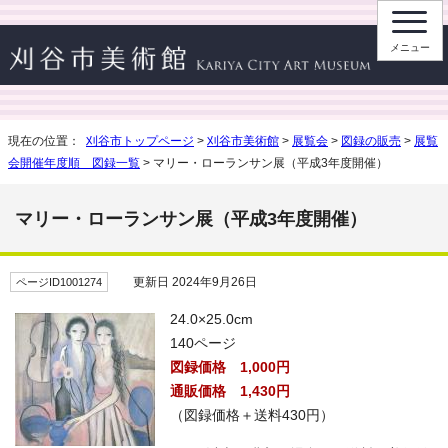
メニュー
現在の位置：
刈谷市トップページ
>
刈谷市美術館
>
展覧会
>
図録の販売
>
展覧
会開催年度順 図録一覧
> マリー・ローランサン展（平成3年度開催）
マリー・ローランサン展（平成3年度開催）
更新日 2024年9月26日
ページID1001274
24.0×25.0cm
140ページ
図録価格 1,000円
通販価格 1,430円
（図録価格＋送料430円）