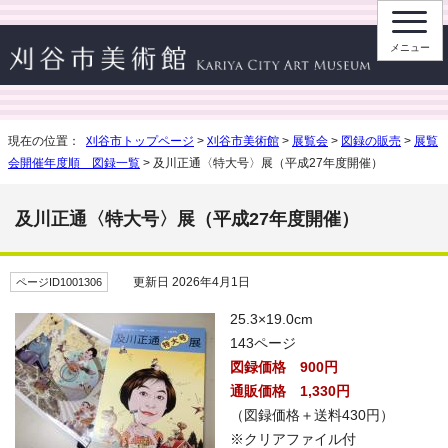
メニュー
現在の位置：
刈谷市トップページ
>
刈谷市美術館
>
展覧会
>
図録の販売
>
展覧
会開催年度順 図録一覧
> 及川正通〈特大号〉展（平成27年度開催）
及川正通〈特大号〉展（平成27年度開催）
更新日 2026年4月1日
ページID1001306
25.3×19.0cm
143ページ
図録価格 900円
通販価格 1,330円
（図録価格＋送料430円）
※クリアファイル付