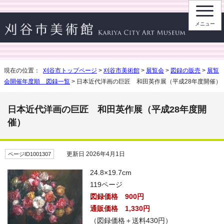
メニュー
現在の位置：
刈谷市トップページ
>
刈谷市美術館
>
展覧会
>
図録の販売
>
展覧
会開催年度順 図録一覧
> 日本近代洋画の巨匠 和田英作展（平成28年度開催）
日本近代洋画の巨匠 和田英作展（平成28年度開
催）
更新日 2026年4月1日
ページID1001307
24.8×19.7cm
119ページ
図録価格 900円
通販価格 1,330円
（図録価格＋送料430円）