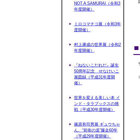
NOT A SAMURAI（令和3
年度開催）
ミロコマチコ展（令和3年
度開催）
村上康成の世界展（令和2
年度開催）
『ねないこだれだ』誕生
50周年記念 せなけいこ
展図録（平成31年度開
催）
世界を変える美しい本 イ
ンド・タラブックスの挑
戦（平成30年度開催）
篠原有司男展 ギュウちゃ
ん、“前衛の道”爆走60年
（平成29年度開催）