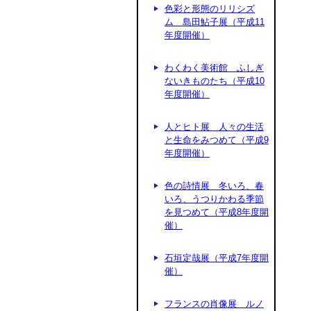
色彩と形態のリリシズ
ム 島田鮎子展（平成11
年度開催）
わくわく美術館 ふしぎ
ないきものたち（平成10
年度開催）
人とヒト展 人々の生活
と生命をみつめて（平成9
年度開催）
色の詩情展 冬いろ、春
いろ、うつりかわる季節
を見つめて（平成8年度開
催）
石垣定哉展（平成7年度開
催）
フランスの肖像展 ルノ