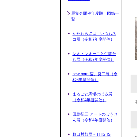
展覧会開催年度順 図録一
覧
かたわらには、いつもネ
コ展（令和7年度開催）
レオ・レオーニと仲間た
ち展（令和7年度開催）
new born 荒井良二展（令
和6年度開催）
まるごと馬場のぼる展
（令和4年度開催）
田島征三 アートのぼうけ
ん展（令和4年度開催）
野口哲哉展－THIS IS