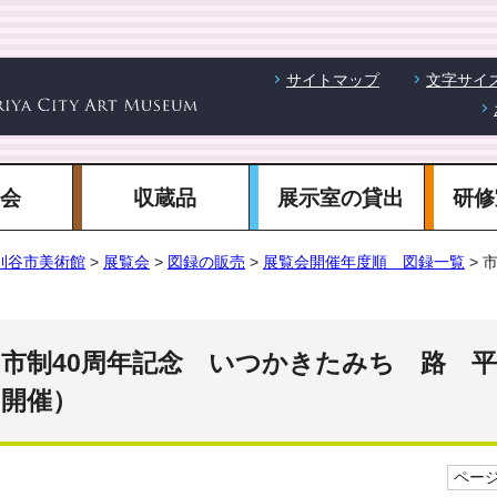
サイトマップ
文字サイ
覧会
収蔵品
展示室の貸出
研修
刈谷市美術館
>
展覧会
>
図録の販売
>
展覧会開催年度順 図録一覧
> 
市制40周年記念 いつかきたみち 路 平
開催）
ページI