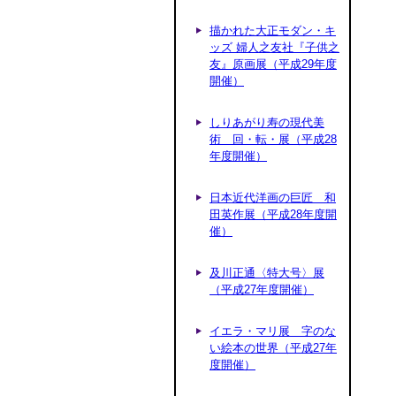
描かれた大正モダン・キ
ッズ 婦人之友社『子供之
友』原画展（平成29年度
開催）
しりあがり寿の現代美
術 回・転・展（平成28
年度開催）
日本近代洋画の巨匠 和
田英作展（平成28年度開
催）
及川正通〈特大号〉展
（平成27年度開催）
イエラ・マリ展 字のな
い絵本の世界（平成27年
度開催）