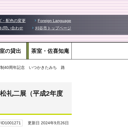
ズ・配色の変更
Foreign Language
お問い合わせ
刈谷市トップページ
室の貸出
茶室・佐喜知庵
市制40周年記念 いつかきたみち 路
松礼二展（平成2年度
更新日 2024年9月26日
D1001271