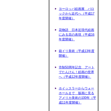
ヨーロッパ絵画展 バロ
ックから近代へ（平成17
年度開催）
花物語 日本近現代絵画
にみる花の表現（平成16
年度開催）
箱イリ美術（平成13年度
開催）
市制50周年記念 アート
でたんけん！絵画の世界
へ（平成12年度開催）
ホイッスラーからウォー
ホールまで 版画に見る
アメリカ美術の100年（平
成11年度開催）