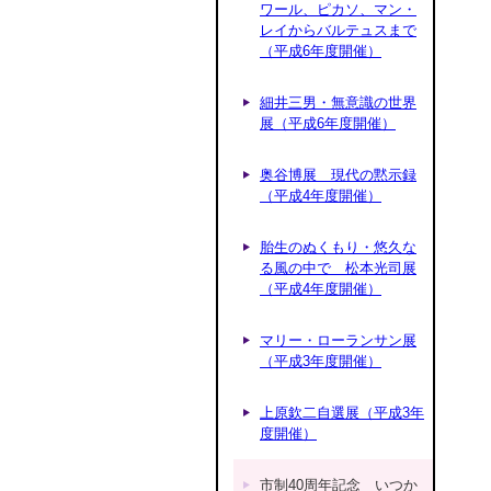
ワール、ピカソ、マン・
レイからバルテュスまで
（平成6年度開催）
細井三男・無意識の世界
展（平成6年度開催）
奥谷博展 現代の黙示録
（平成4年度開催）
胎生のぬくもり・悠久な
る風の中で 松本光司展
（平成4年度開催）
マリー・ローランサン展
（平成3年度開催）
上原欽二自選展（平成3年
度開催）
市制40周年記念 いつか