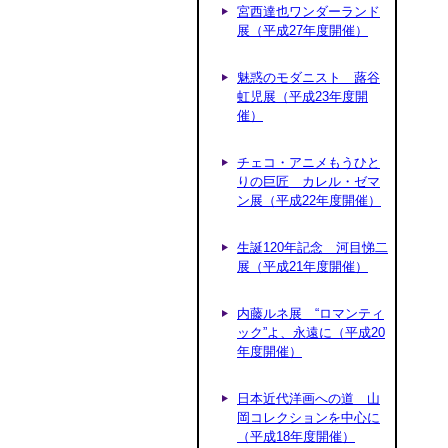
宮西達也ワンダーランド
展（平成27年度開催）
魅惑のモダニスト 蕗谷
虹児展（平成23年度開
催）
チェコ・アニメもうひと
りの巨匠 カレル・ゼマ
ン展（平成22年度開催）
生誕120年記念 河目悌二
展（平成21年度開催）
内藤ルネ展 “ロマンティ
ック”よ、永遠に（平成20
年度開催）
日本近代洋画への道 山
岡コレクションを中心に
（平成18年度開催）