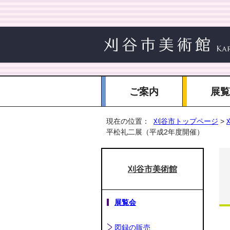
ご案内
展
現在の位置：
刈谷市トップページ
>
平松礼二展（平成2年度開催）
刈谷市美術館
展覧会
図録の販売