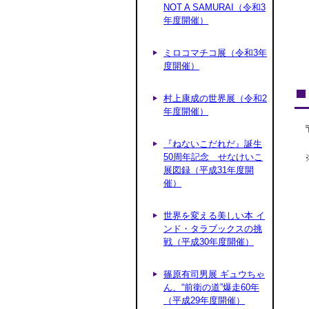
NOT A SAMURAI（令和3
年度開催）
ミロコマチコ展（令和3年
度開催）
村上康成の世界展（令和2
年度開催）
『ねないこだれだ』誕生
50周年記念 せなけいこ
展図録（平成31年度開
催）
世界を変える美しい本 イ
ンド・タラブックスの挑
戦（平成30年度開催）
篠原有司男展 ギュウちゃ
ん、“前衛の道”爆走60年
（平成29年度開催）