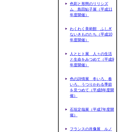
色彩と形態のリリシズ
ム 島田鮎子展（平成11
年度開催）
わくわく美術館 ふしぎ
ないきものたち（平成10
年度開催）
人とヒト展 人々の生活
と生命をみつめて（平成9
年度開催）
色の詩情展 冬いろ、春
いろ、うつりかわる季節
を見つめて（平成8年度開
催）
石垣定哉展（平成7年度開
催）
フランスの肖像展 ルノ