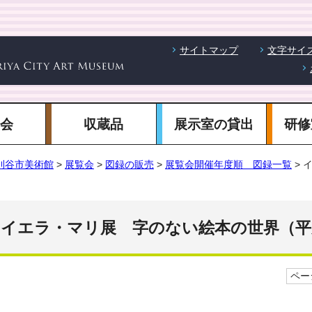
サイトマップ
文字サイ
覧会
収蔵品
展示室の貸出
研修
刈谷市美術館
>
展覧会
>
図録の販売
>
展覧会開催年度順 図録一覧
> 
イエラ・マリ展 字のない絵本の世界（平
ページ