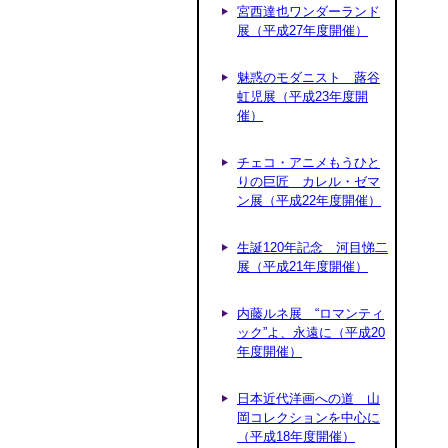
宮西達也ワンダーランド
展（平成27年度開催）
魅惑のモダニスト 蕗谷
虹児展（平成23年度開
催）
チェコ・アニメもうひと
りの巨匠 カレル・ゼマ
ン展（平成22年度開催）
生誕120年記念 河目悌二
展（平成21年度開催）
内藤ルネ展 “ロマンティ
ック”よ、永遠に（平成20
年度開催）
日本近代洋画への道 山
岡コレクションを中心に
（平成18年度開催）