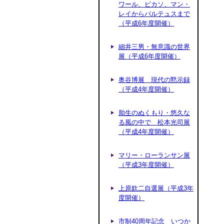
ワール、ピカソ、マン・
レイからバルテュスまで
（平成6年度開催）
細井三男・無意識の世界
展（平成6年度開催）
奥谷博展 現代の黙示録
（平成4年度開催）
胎生のぬくもり・悠久な
る風の中で 松本光司展
（平成4年度開催）
マリー・ローランサン展
（平成3年度開催）
上原欽二自選展（平成3年
度開催）
市制40周年記念 いつか