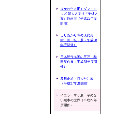
描かれた大正モダン・キ
ッズ 婦人之友社『子供之
友』原画展（平成29年度
開催）
しりあがり寿の現代美
術 回・転・展（平成28
年度開催）
日本近代洋画の巨匠 和
田英作展（平成28年度開
催）
及川正通〈特大号〉展
（平成27年度開催）
イエラ・マリ展 字のな
い絵本の世界（平成27年
度開催）