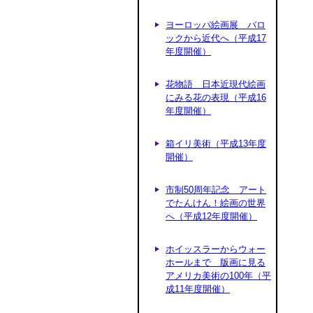
ヨーロッパ絵画展 バロ
ックから近代へ（平成17
年度開催）
花物語 日本近現代絵画
にみる花の表現（平成16
年度開催）
箱イリ美術（平成13年度
開催）
市制50周年記念 アート
でたんけん！絵画の世界
へ（平成12年度開催）
ホイッスラーからウォー
ホールまで 版画に見る
アメリカ美術の100年（平
成11年度開催）