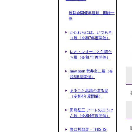
展覧会開催年度順 図録一
覧
かたわらには、いつもネ
コ展（令和7年度開催）
レオ・レオーニと仲間た
ち展（令和7年度開催）
new born 荒井良二展（令
和6年度開催）
まるごと馬場のぼる展
（令和4年度開催）
田島征三 アートのぼうけ
ん展（令和4年度開催）
野口哲哉展－THIS IS